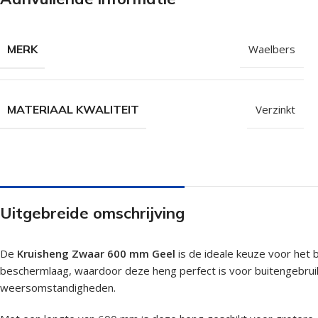
Isolatieschroeven
Zelfborende sc
RVS Schroeven
Dakpanplaatsch
MERK
Waelbers
Potdekselschroeven
Heco Topix sch
Bolkopschroeven
Betonschroeve
MATERIAAL KWALITEIT
Verzinkt
Paalhouderschroeven
Vleugelteks sch
Afstandschroeven
Glaslatschroeve
Populaire merken
Uitgebreide omschrijving
De
Kruisheng Zwaar 600 mm Geel
is de ideale keuze voor het 
beschermlaag, waardoor deze heng perfect is voor buitengebruik.
weersomstandigheden.