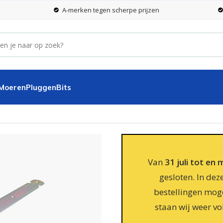
A-merken tegen scherpe prijzen
 Moeren
Pluggen
Bits
eel
Van
31 juli tot en
gesloten. In dez
bestellingen moge
staan wij weer vo