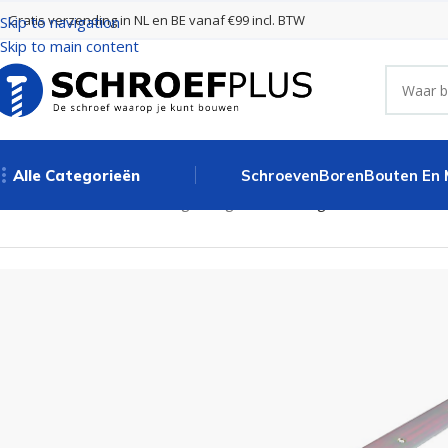
Gratis verzending in NL en BE vanaf €99 incl. BTW
Skip to navigation
Skip to main content
Alle Categorieën
Schroeven
Boren
Bouten En
Home
Poort- en hekbeslag
Hengen
Kruisheng Zwaar 600 mm G