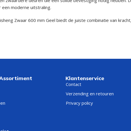
n zwaardere deuren die een solide bevestiging nodig hebben. De
 een moderne uitstraling.
uisheng Zwaar 600 mm Geel biedt de juiste combinatie van kracht
 Assortiment
Klantenservice
Contact
Verzending en retouren
ren
Privacy policy
eslag