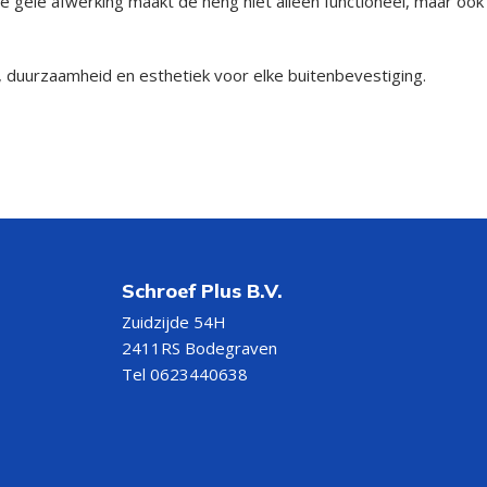
 gele afwerking maakt de heng niet alleen functioneel, maar ook
, duurzaamheid en esthetiek voor elke buitenbevestiging.
Schroef Plus B.V.
Zuidzijde 54H
2411RS Bodegraven
Tel 0623440638