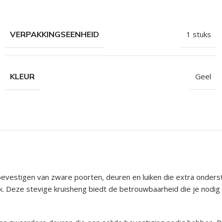
hroeven
roeven
VERPAKKINGSEENHEID
1 stuks
roeven
n
KLEUR
Geel
roeven
n
bevestigen van zware poorten, deuren en luiken die extra onders
 Deze stevige kruisheng biedt de betrouwbaarheid die je nodig h