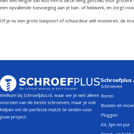
Met een lengte van 600 mm is deze heng geschikt voor grotere e
een opvallende toevoeging aan je tuin- of hekwerk, en zorgt voor
Of je nu een grote tuinpoort of schuurdeur wilt monteren, de Kr
Schroefplus
Schroeven
Welkom bij Schroefplus.nl, waar we je niet alleen
Boren
voorzien van de beste schroeven, maar je ook
Bouten en moe
helpen om de perfecte match te vinden voor
Pluggen
jouw project.
Kit, lijm en pur
Poort- en hekb