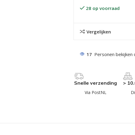
28 op voorraad
Vergelijken
17
Personen bekijken 
even geel verzinkt
 Trespa
even
Snelle verzending
> 10
even
Via PostNL
Di
en
even
n
n