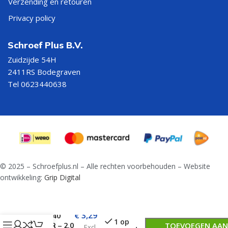
Verzending en retouren
Privacy policy
Schroef Plus B.V.
Zuidzijde 54H
2411RS Bodegraven
Tel 0623440638
© 2025 – Schroefplus.nl – Alle rechten voorbehouden – Website
ontwikkeling:
Grip Digital
Lange
spiraalboor
€
3,29
DIN 340
1 op
TOEVOEGEN AAN
HSS-R – 2,0
Excl.