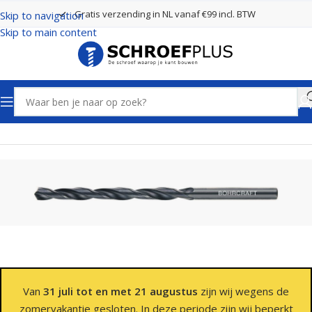
Gratis verzending in NL vanaf €99 incl. BTW
Skip to navigation
Skip to main content
Home
Boren
Spiraalboren
Van
31 juli tot en met 21 augustus
zijn wij wegens de
zomervakantie gesloten. In deze periode zijn wij beperkt