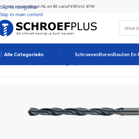
Gratis verzending in NL en BE vanaf €99 incl. BTW
Skip to navigation
Skip to main content
Alle Categorieën
Schroeven
Boren
Bouten En
Home
Boren
Spiraalboren
Lange spiraalboor DIN 340 HSS-R – 2