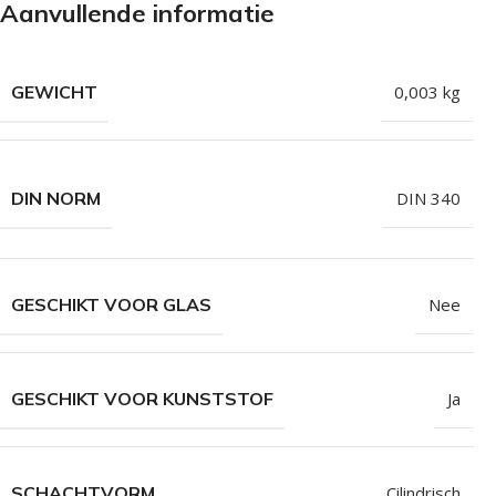
Aanvullende informatie
Isolatieschroeven
Zelfborende sc
RVS Schroeven
Dakpanplaatsch
GEWICHT
0,003 kg
Potdekselschroeven
Heco Topix sch
Bolkopschroeven
Betonschroeve
Paalhouderschroeven
Vleugelteks sch
DIN NORM
DIN 340
Afstandschroeven
Glaslatschroeve
Populaire merken
GESCHIKT VOOR GLAS
Nee
GESCHIKT VOOR KUNSTSTOF
Ja
SCHACHTVORM
Cilindrisch