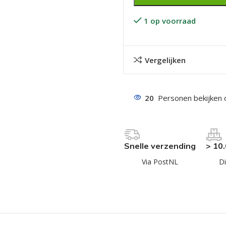
1 op voorraad
Vergelijken
even geel verzinkt
20
Personen bekijken 
 Trespa
even
Snelle verzending
> 10
even
Via PostNL
Di
en
even
n
n