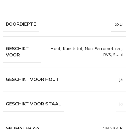
hroeven
roeven
BOORDIEPTE
5xD
roeven
n
roeven
GESCHIKT
Hout
,
Kunststof
,
Non-Ferrometalen
,
RVS
,
Staal
VOOR
n
GESCHIKT VOOR HOUT
Ja
GESCHIKT VOOR STAAL
Ja
SNIJMATERIAAL
DIN 338-R