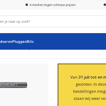
A-merken tegen scherpe prijzen
 Moeren
Pluggen
Bits
,5 mm – 10 stuks per koker
Van
31 juli tot en
gesloten. In dez
bestellingen moge
staan wij weer vo