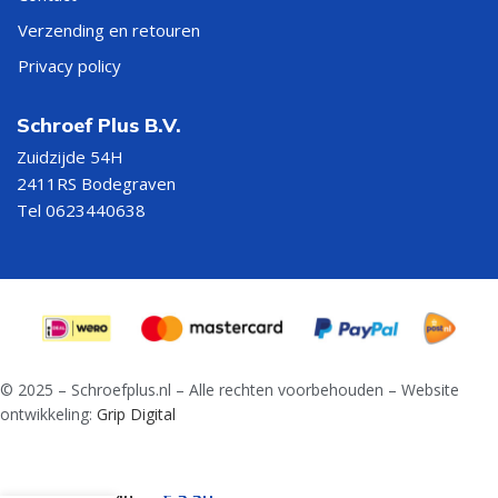
Verzending en retouren
Privacy policy
Schroef Plus B.V.
Zuidzijde 54H
2411RS Bodegraven
Tel 0623440638
© 2025 – Schroefplus.nl – Alle rechten voorbehouden – Website
ontwikkeling:
Grip Digital
Lange
spiraalboor
€
5,50
DIN 340