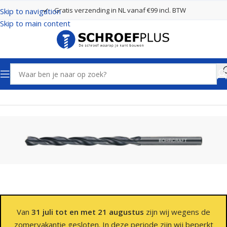
Gratis verzending in NL vanaf €99 incl. BTW
Skip to navigation
Skip to main content
Home
Boren
Spiraalboren
Van
31 juli tot en met 21 augustus
zijn wij wegens de
zomervakantie gesloten. In deze periode zijn wij beperkt