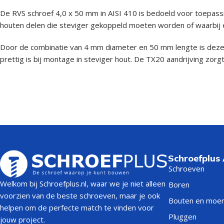
De RVS schroef 4,0 x 50 mm in AISI 410 is bedoeld voor toepassi
houten delen die steviger gekoppeld moeten worden of waarbij ex
Door de combinatie van 4 mm diameter en 50 mm lengte is deze s
prettig is bij montage in steviger hout. De TX20 aandrijving zor
Schroefplus
Schroeven
Welkom bij Schroefplus.nl, waar we je niet alleen
Boren
voorzien van de beste schroeven, maar je ook
Bouten en moe
helpen om de perfecte match te vinden voor
Pluggen
jouw project.