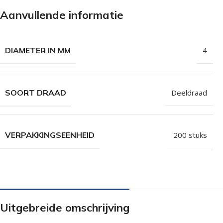
Isolatieschroeven
Zelfborende sc
Aanvullende informatie
RVS Schroeven
Dakpanplaatsch
Potdekselschroeven
Heco Topix sch
DIAMETER IN MM
4
Bolkopschroeven
Betonschroeve
Paalhouderschroeven
Vleugelteks sch
SOORT DRAAD
Deeldraad
Afstandschroeven
Glaslatschroeve
Populaire merken
VERPAKKINGSEENHEID
200 stuks
Uitgebreide omschrijving