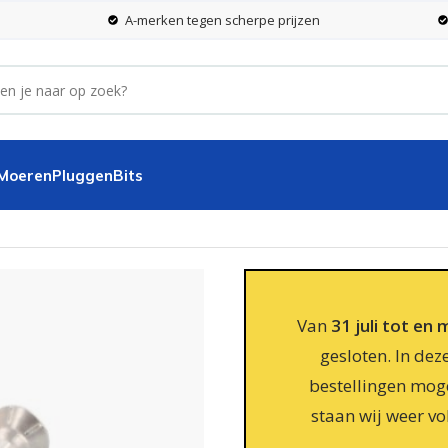
A-merken tegen scherpe prijzen
 Moeren
Pluggen
Bits
RVS 410 – TX20 – 200 stuks
Van
31 juli tot en
gesloten. In dez
bestellingen moge
staan wij weer vo