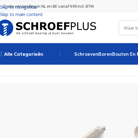
Gratis verzending in NL en BE vanaf €99 incl. BTW
Skip to navigation
Skip to main content
Alle Categorieën
Schroeven
Boren
Bouten En
Home
Schroeven
RVS Schroeven
RVS Schroeven 4,0 x 50 mm – 