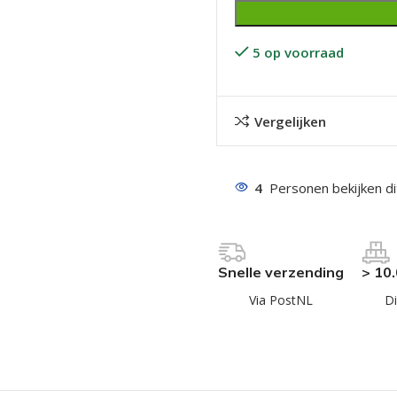
5 op voorraad
Vergelijken
even geel verzinkt
4
Personen bekijken d
 Trespa
even
even
Snelle verzending
> 10
en
Via PostNL
Di
even
n
n