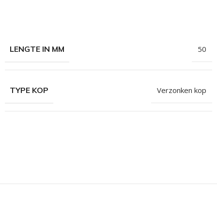
hroeven
roeven
roeven
LENGTE IN MM
50
n
roeven
TYPE KOP
Verzonken kop
n