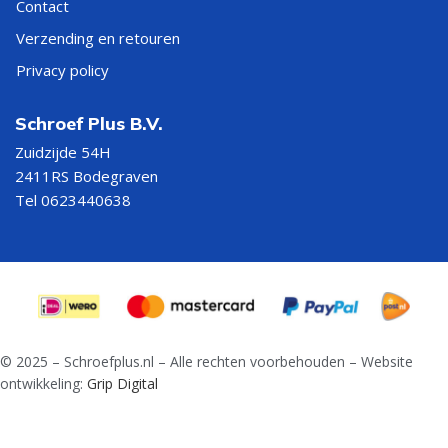
Contact
Verzending en retouren
Privacy policy
Schroef Plus B.V.
Zuidzijde 54H
2411RS Bodegraven
Tel 0623440638
© 2025 – Schroefplus.nl – Alle rechten voorbehouden – Website
ontwikkeling:
Grip Digital
Slotbout
met
moer