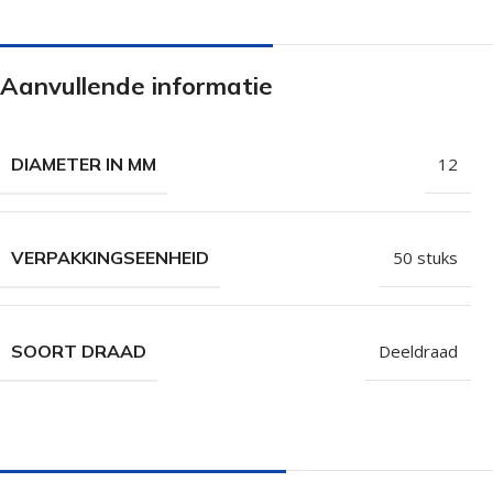
Isolatieschroeven
Zelfborende sc
RVS Schroeven
Dakpanplaatsch
Aanvullende informatie
Potdekselschroeven
Heco Topix sch
Bolkopschroeven
Betonschroeve
DIAMETER IN MM
12
Paalhouderschroeven
Vleugelteks sch
Afstandschroeven
Glaslatschroeve
VERPAKKINGSEENHEID
50 stuks
Populaire merken
SOORT DRAAD
Deeldraad