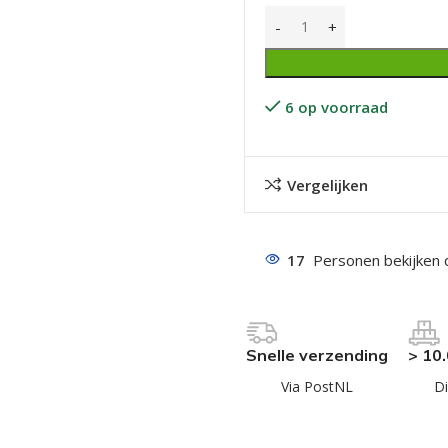
6 op voorraad
Vergelijken
even geel verzinkt
 Trespa
even
17
Personen bekijken 
even
en
Snelle verzending
> 10
even
Via PostNL
Di
n
n