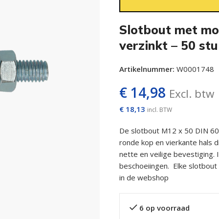
Slotbout met m
verzinkt – 50 st
Artikelnummer:
W0001748
€
14,98
Excl. btw
€
18,13
incl. BTW
De slotbout M12 x 50 DIN 603
ronde kop en vierkante hals 
nette en veilige bevestiging.
beschoeiingen. Elke slotbout 
in de webshop
6 op voorraad