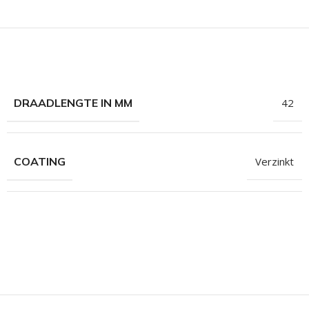
hroeven
roeven
roeven
n
DRAADLENGTE IN MM
42
roeven
n
COATING
Verzinkt