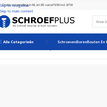
Gratis verzending in NL en BE vanaf €99 incl. BTW
Skip to navigation
Skip to main content
Alle Categorieën
Schroeven
Boren
Bouten En
Home
Bouten, Moeren en Ringen
Slotbouten
Slotbout met moer