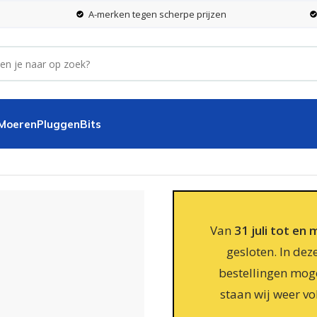
A-merken tegen scherpe prijzen
 Moeren
Pluggen
Bits
 DIN 603/555 M12x50 verzinkt – 50 stuks
Van
31 juli tot en
gesloten. In dez
bestellingen moge
staan wij weer vo