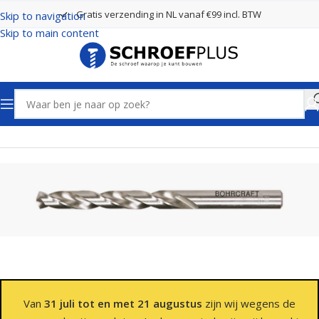
Gratis verzending in NL vanaf €99 incl. BTW
Skip to navigation
Skip to main content
Home
Boren
Spiraalboren
Van
31 juli tot en met 21 augustus
zijn wij wegens de