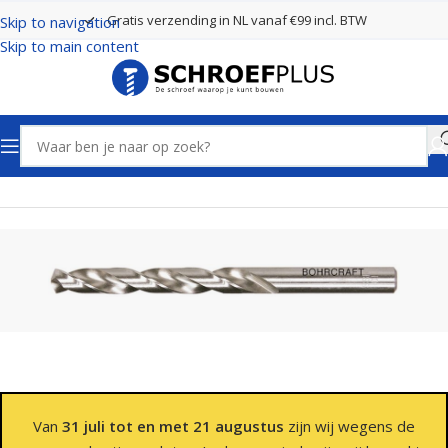
Gratis verzending in NL vanaf €99 incl. BTW
Skip to navigation
Skip to main content
Home
Boren
Spiraalboren
Van
31 juli tot en met 21 augustus
zijn wij wegens de