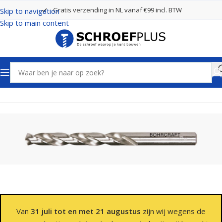
Gratis verzending in NL vanaf €99 incl. BTW
Skip to navigation
Skip to main content
Home
Boren
Spiraalboren
Van
31 juli tot en met 21 augustus
zijn wij wegens de