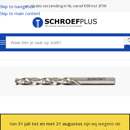
Gratis verzending in NL vanaf €99 incl. BTW
Skip to navigation
Skip to main content
Home
Boren
Spiraalboren
Van
31 juli tot en met 21 augustus
zijn wij wegens de