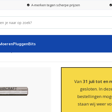
A-merken tegen scherpe prijzen
 Moeren
Pluggen
Bits
 stuks per koker
Van
31 juli tot en
gesloten. In dez
bestellingen moge
staan wij weer vo