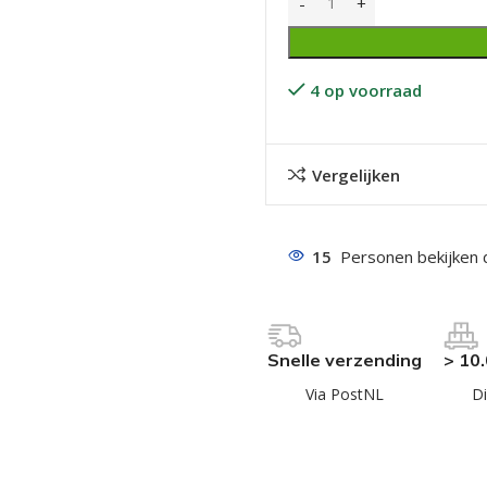
4 op voorraad
Vergelijken
even geel verzinkt
 Trespa
15
Personen bekijken 
even
even
en
Snelle verzending
> 10
even
Via PostNL
Di
n
n