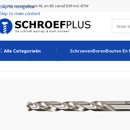
Gratis verzending in NL en BE vanaf €99 incl. BTW
Skip to navigation
Skip to main content
Alle Categorieën
Schroeven
Boren
Bouten En
Home
Boren
Spiraalboren
Spiraalboor DIN 338-G – 8,7 mm – 10