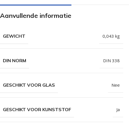
Isolatieschroeven
Zelfborende sc
Aanvullende informatie
RVS Schroeven
Dakpanplaatsch
Potdekselschroeven
Heco Topix sch
Bolkopschroeven
Betonschroeve
GEWICHT
0,043 kg
Paalhouderschroeven
Vleugelteks sch
Afstandschroeven
Glaslatschroeve
DIN NORM
DIN 338
Populaire merken
GESCHIKT VOOR GLAS
Nee
GESCHIKT VOOR KUNSTSTOF
Ja