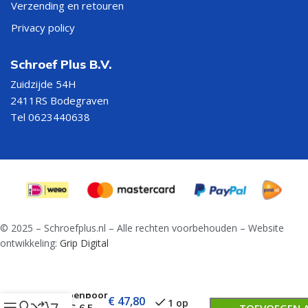
Verzending en retouren
Privacy policy
Schroef Plus B.V.
Zuidzijde 54H
2411RS Bodegraven
Tel 0623440638
© 2025 – Schroefplus.nl – Alle rechten voorbehouden – Website
ontwikkeling:
Grip Digital
Trappenboor
€
47,80
1 op
HSS-G 6,5-