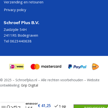
Verzending en retouren
Privacy policy
Schroef Plus B.V.
Zuidzijde 54H
2411RS Bodegraven
Tel 0623440638
© 2025 – Schroefplus.nl – Alle rechten voorbehouden – Website
ontwikkeling:
Grip Digital
Trappenboor
€
41,25
1 op
HSS-G 6,5-