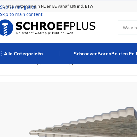
Gratis verzending in NL en BE vanaf €99 incl. BTW
Skip to navigation
Skip to main content
Alle Categorieën
Schroeven
Boren
Bouten En
Home
Boren
Trappenboren
Trappenboor HSS-G 4-20 mm