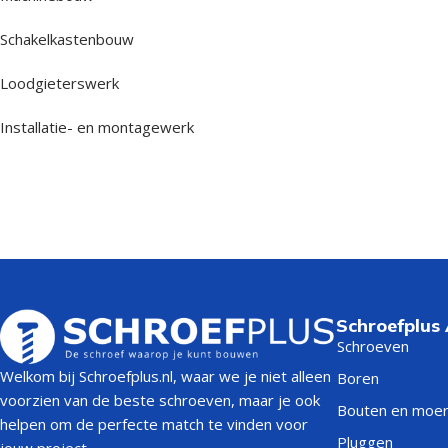
Schakelkastenbouw
Loodgieterswerk
Installatie- en montagewerk
Schroefplus
Schroeven
Welkom bij Schroefplus.nl, waar we je niet alleen
Boren
voorzien van de beste schroeven, maar je ook
Bouten en moe
helpen om de perfecte match te vinden voor
Pluggen