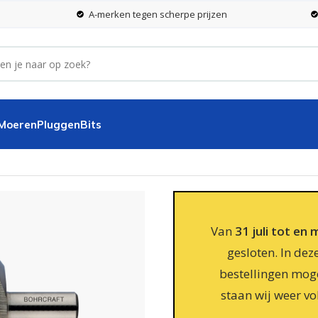
A-merken tegen scherpe prijzen
 Moeren
Pluggen
Bits
Van
31 juli tot en
gesloten. In dez
bestellingen moge
staan wij weer vo