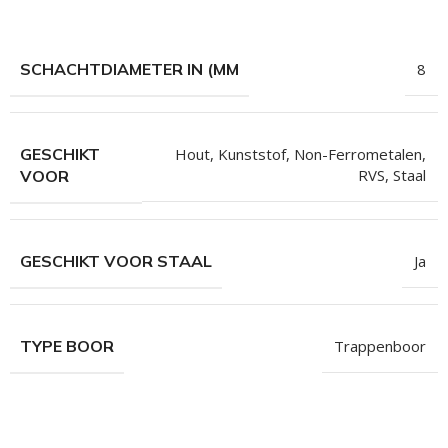
hroeven
roeven
SCHACHTDIAMETER IN (MM
8
roeven
n
GESCHIKT
Hout
,
Kunststof
,
Non-Ferrometalen
,
roeven
RVS
,
Staal
VOOR
n
GESCHIKT VOOR STAAL
Ja
TYPE BOOR
Trappenboor