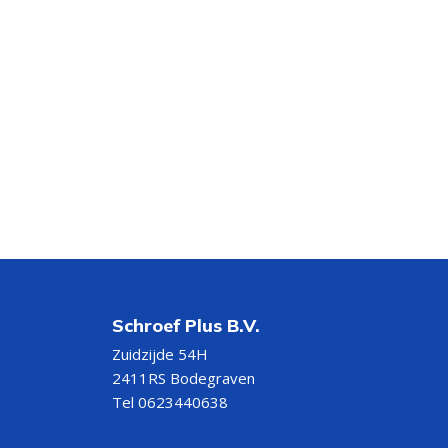
Schroef Plus B.V.
Zuidzijde 54H
2411RS Bodegraven
Tel 0623440638