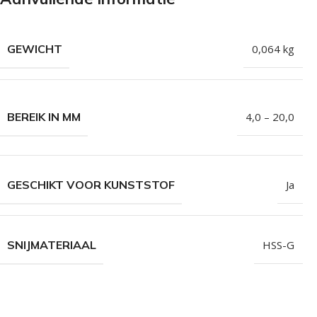
Isolatieschroeven
Zelfborende sc
RVS Schroeven
Dakpanplaatsch
GEWICHT
0,064 kg
Potdekselschroeven
Heco Topix sch
Bolkopschroeven
Betonschroeve
Paalhouderschroeven
Vleugelteks sch
BEREIK IN MM
4,0 – 20,0
Afstandschroeven
Glaslatschroeve
Populaire merken
GESCHIKT VOOR KUNSTSTOF
Ja
SNIJMATERIAAL
HSS-G