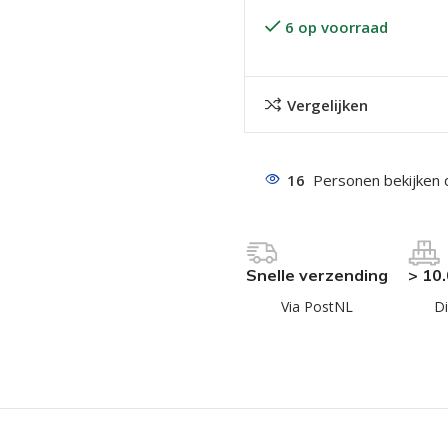
6 op voorraad
Vergelijken
16
Personen bekijken 
even geel verzinkt
 Trespa
even
Snelle verzending
> 10
even
Via PostNL
Di
en
even
n
n