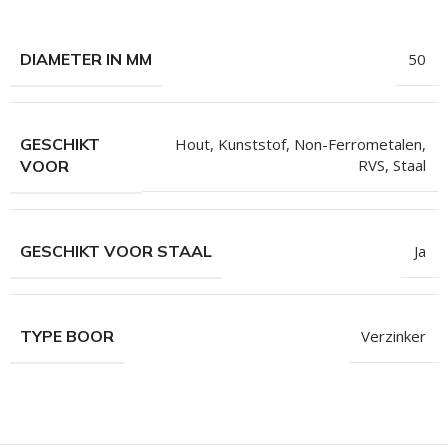
hroeven
roeven
DIAMETER IN MM
50
roeven
n
GESCHIKT
Hout
,
Kunststof
,
Non-Ferrometalen
,
roeven
RVS
,
Staal
VOOR
n
GESCHIKT VOOR STAAL
Ja
TYPE BOOR
Verzinker