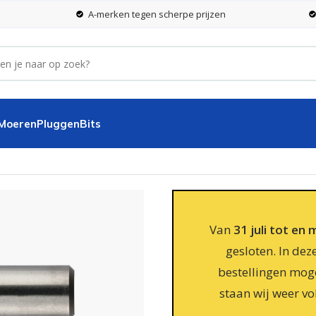
A-merken tegen scherpe prijzen
 Moeren
Pluggen
Bits
50,0 mm
Van
31 juli tot en
gesloten. In dez
bestellingen moge
staan wij weer vo