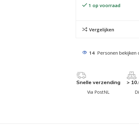
1 op voorraad
Vergelijken
14
Personen bekijken 
even geel verzinkt
 Trespa
even
Snelle verzending
> 10
even
Via PostNL
Di
en
even
n
n