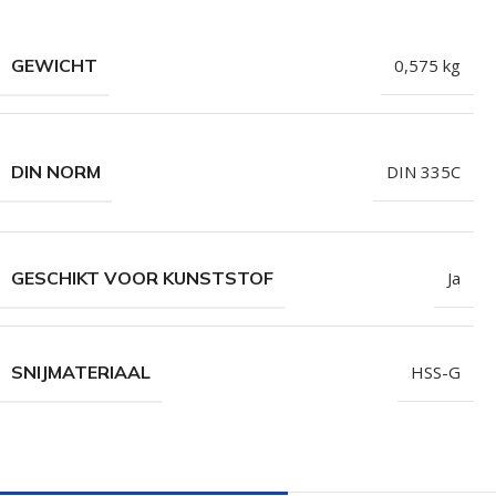
Isolatieschroeven
Zelfborende sc
RVS Schroeven
Dakpanplaatsch
GEWICHT
0,575 kg
Potdekselschroeven
Heco Topix sch
Bolkopschroeven
Betonschroeve
DIN NORM
DIN 335C
Paalhouderschroeven
Vleugelteks sch
Afstandschroeven
Glaslatschroeve
GESCHIKT VOOR KUNSTSTOF
Ja
Populaire merken
SNIJMATERIAAL
HSS-G