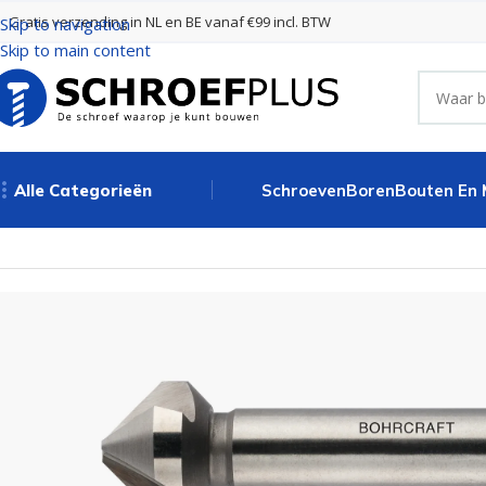
Gratis verzending in NL en BE vanaf €99 incl. BTW
Skip to navigation
Skip to main content
Alle Categorieën
Schroeven
Boren
Bouten En
Home
Frezen
Verzinkfrezen
Verzinkboor 90° HSS-G DIN 335C 