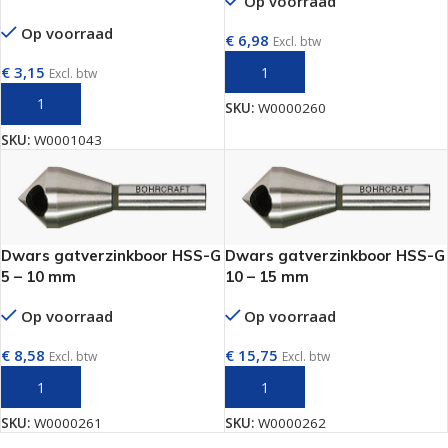
Op voorraad
Op voorraad
€
6,98
Excl. btw
€
3,15
TOEVOEGEN AAN WINKELWAGEN
Excl. btw
TOEVOEGEN AAN WINKELWAGEN
SKU:
W0000260
SKU:
W0001043
Dwars gatverzinkboor HSS-G
Dwars gatverzinkboor HSS-G
5 – 10 mm
10 – 15 mm
Op voorraad
Op voorraad
€
8,58
€
15,75
Excl. btw
Excl. btw
TOEVOEGEN AAN WINKELWAGEN
TOEVOEGEN AAN WINKELWAGEN
SKU:
W0000261
SKU:
W0000262