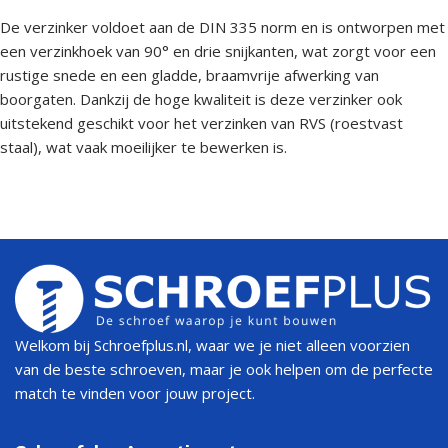
De verzinker voldoet aan de DIN 335 norm en is ontworpen met
een verzinkhoek van 90° en drie snijkanten, wat zorgt voor een
rustige snede en een gladde, braamvrije afwerking van
boorgaten. Dankzij de hoge kwaliteit is deze verzinker ook
uitstekend geschikt voor het verzinken van RVS (roestvast
staal), wat vaak moeilijker te bewerken is.
Welkom bij Schroefplus.nl, waar we je niet alleen voorzien
van de beste schroeven, maar je ook helpen om de perfecte
match te vinden voor jouw project.