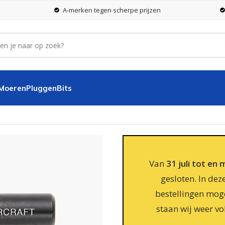
A-merken tegen scherpe prijzen
 Moeren
Pluggen
Bits
Van
31 juli tot en
gesloten. In dez
bestellingen moge
staan wij weer vo