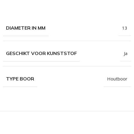
hroeven
roeven
roeven
DIAMETER IN MM
13
n
roeven
GESCHIKT VOOR KUNSTSTOF
Ja
n
TYPE BOOR
Houtboor