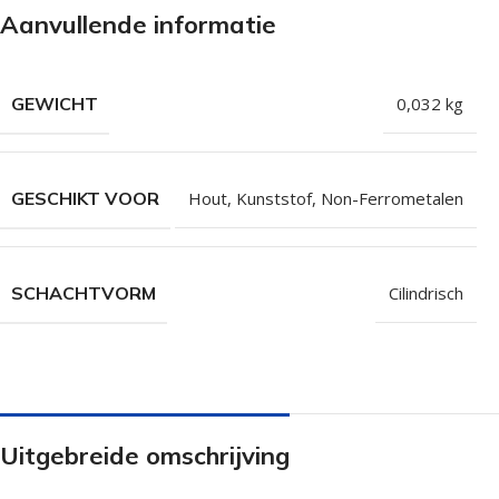
Aanvullende informatie
Isolatieschroeven
Zelfborende sc
RVS Schroeven
Dakpanplaatsch
Potdekselschroeven
Heco Topix sch
GEWICHT
0,032 kg
Bolkopschroeven
Betonschroeve
Paalhouderschroeven
Vleugelteks sch
GESCHIKT VOOR
Hout
,
Kunststof
,
Non-Ferrometalen
Afstandschroeven
Glaslatschroeve
Populaire merken
SCHACHTVORM
Cilindrisch
Uitgebreide omschrijving