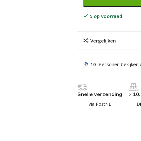
5 op voorraad
Vergelijken
even geel verzinkt
10
Personen bekijken 
 Trespa
even
even
Snelle verzending
> 10
en
Via PostNL
Di
even
n
n