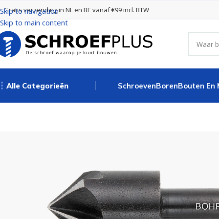
Gratis verzending in NL en BE vanaf €99 incl. BTW
Skip to navigation
Skip to main content
Alle Categorieën
Schroeven
Boren
Bouten En
Home
Frezen
Verzinkfrezen
Verzinkboor DIN 6446B 13,0 mm